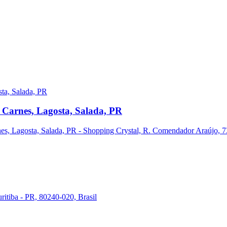
 Carnes, Lagosta, Salada, PR
s, Lagosta, Salada, PR - Shopping Crystal, R. Comendador Araújo, 731
ritiba - PR, 80240-020, Brasil