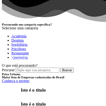
Procurando um categoria específica?
Selecione uma categoria
NOVIDADE
Academia
Dentista
Imobiliária
Encontre as melhores empresas separadas por categori
Psicólogo
Restaurante
Veterinário
Conferir
O que está procurando?
Procurar
Buscar
Peixe Urbano.
Maior lista de Empresas cadastradas do Brasil
Conheça o projeto
Isto é o título
Isto é o título