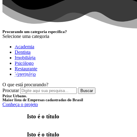
Procurando um categoria específica?
Selecione uma categoria
NOVIDADE
Academia
Dentista
Imobiliária
Encontre as melhores empresas separadas por categori
Psicólogo
Restaurante
Veterinário
Conferir
O que está procurando?
Procurar
Buscar
Peixe Urbano.
Maior lista de Empresas cadastradas do Brasil
Conheça o projeto
Isto é o título
Isto é o título