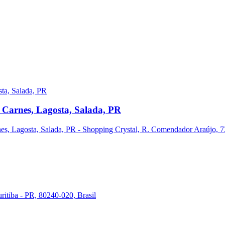
 Carnes, Lagosta, Salada, PR
s, Lagosta, Salada, PR - Shopping Crystal, R. Comendador Araújo, 731
ritiba - PR, 80240-020, Brasil