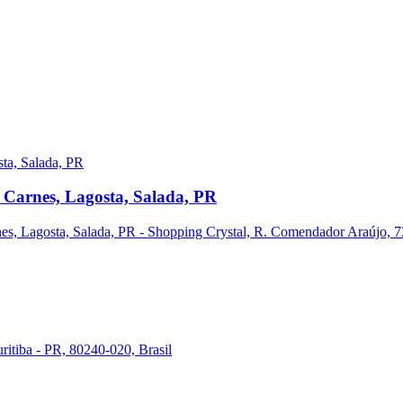
 Carnes, Lagosta, Salada, PR
s, Lagosta, Salada, PR - Shopping Crystal, R. Comendador Araújo, 731
ritiba - PR, 80240-020, Brasil