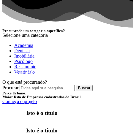
Procurando um categoria específica?
Selecione uma categoria
NOVIDADE
Academia
Dentista
Imobiliária
Encontre as melhores empresas separadas por categori
Psicólogo
Restaurante
Veterinário
Conferir
O que está procurando?
Procurar
Buscar
Peixe Urbano.
Maior lista de Empresas cadastradas do Brasil
Conheça o projeto
Isto é o título
Isto é o título