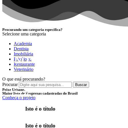
Procurando um categoria específica?
Selecione uma categoria
Academia
Dentista
Imobiliária
NOVIDADE
Psicólogo
Restaurante
Veterinário
Encontre as melhores empresas separadas por categori
O que está procurando?
Procurar
Buscar
Peixe Urbano.
Conferir
Maior lista de Empresas cadastradas do Brasil
Conheça o projeto
Isto é o título
Isto é o título