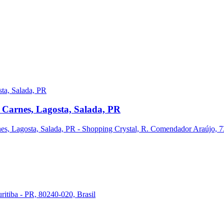
 Carnes, Lagosta, Salada, PR
s, Lagosta, Salada, PR - Shopping Crystal, R. Comendador Araújo, 731
ritiba - PR, 80240-020, Brasil