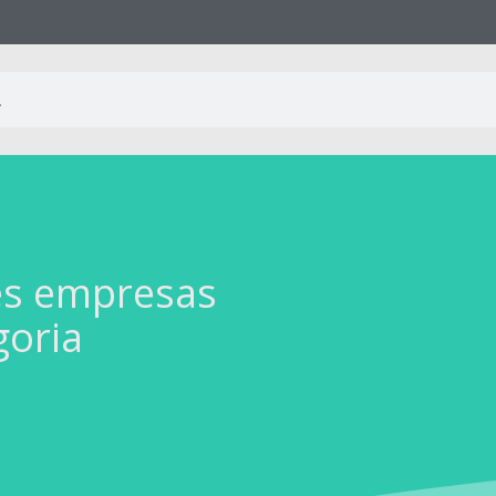
es empresas
goria