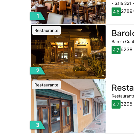
- Sala 321 
27894
4.8
1
Restaurante
Barol
Barolo Curi
6238 
4.7
2
Restaurante
Rest
Restaurante
3295 
4.7
3