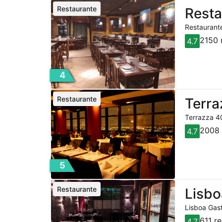
Restaurante
Resta
Restaurante
2150 
4.7
4
Restaurante
Terra
Terrazza 40
2008 
4.7
5
Restaurante
Lisbo
Lisboa Gast
611 r
4.7