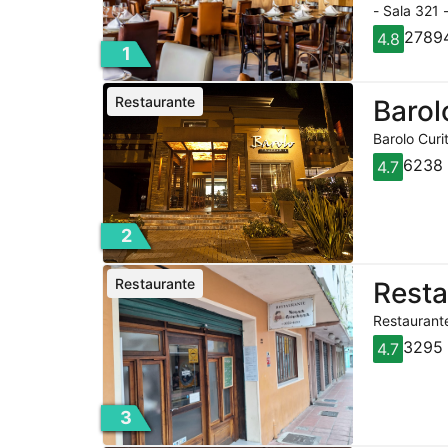
- Sala 321 
27894
4.8
1
Restaurante
Barol
Barolo Curi
6238 
4.7
2
Restaurante
Rest
Restaurante
3295 
4.7
3