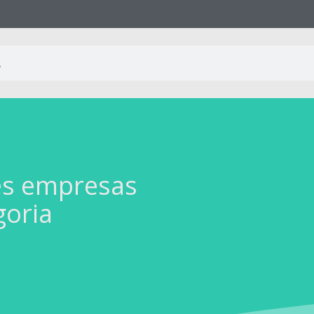
es empresas
goria