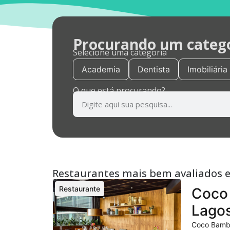
Procurando um categor
Selecione uma categoria
Academia
Dentista
Imobiliária
O que está procurando?
Restaurantes mais bem avaliados 
Restaurante
Coco 
Lagos
Coco Bambu