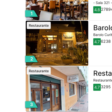
- Sala 321 
27894
4.8
1
Restaurante
Barol
Barolo Curi
6238 
4.7
2
Restaurante
Rest
Restaurante
3295 
4.7
3