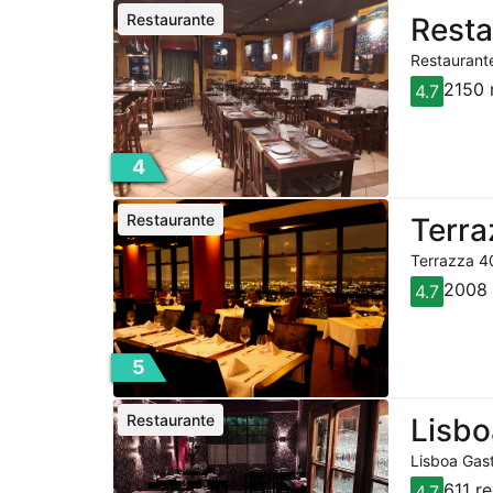
Restaurante
Resta
Restaurante
2150 
4.7
4
Restaurante
Terra
Terrazza 40
2008 
4.7
5
Restaurante
Lisbo
Lisboa Gast
611 r
4.7