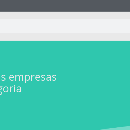
es empresas
goria