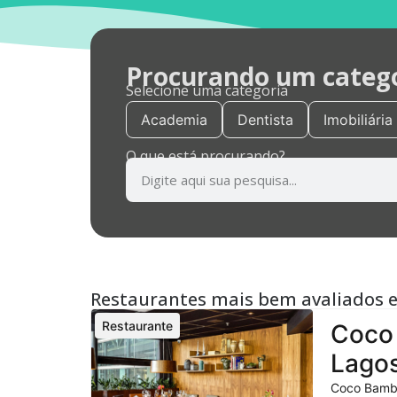
Procurando um categor
Selecione uma categoria
Academia
Dentista
Imobiliária
O que está procurando?
Restaurantes mais bem avaliados 
Restaurante
Coco 
Lagos
Coco Bambu