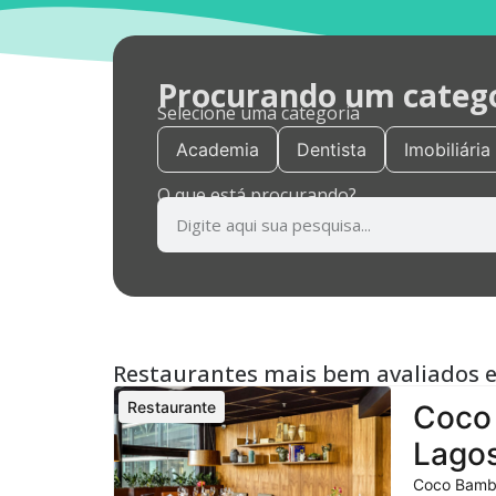
Procurando um categor
Selecione uma categoria
Academia
Dentista
Imobiliária
O que está procurando?
Restaurantes mais bem avaliados 
Restaurante
Coco 
Lagos
Coco Bambu