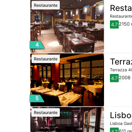
Restaurante
Resta
Restaurante
2150 
4.7
4
Restaurante
Terra
Terrazza 40
2008 
4.7
5
Restaurante
Lisbo
Lisboa Gast
611 r
4.7