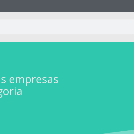
es empresas
goria