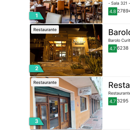
- Sala 321 
27894
4.8
1
Restaurante
Barol
Barolo Curi
6238 
4.7
2
Restaurante
Rest
Restaurante
3295 
4.7
3