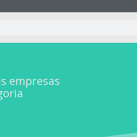
es empresas
goria