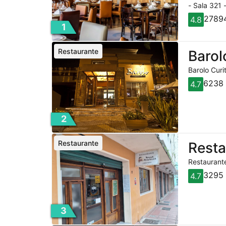
- Sala 321 
27894
4.8
1
Restaurante
Barol
Barolo Curi
6238 
4.7
2
Restaurante
Rest
Restaurante
3295 
4.7
3