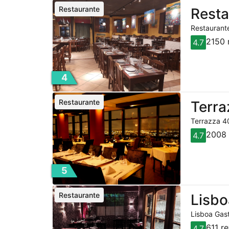
Restaurante
Resta
Restaurante
2150 
4.7
4
Restaurante
Terra
Terrazza 40
2008 
4.7
5
Restaurante
Lisbo
Lisboa Gast
611 r
4.7