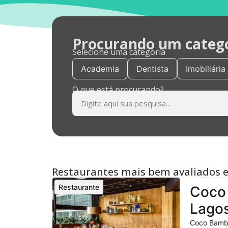
Procurando um categor
Selecione uma categoria
Academia
Dentista
Imobiliária
O que está procurando?
Restaurantes mais bem avaliados 
Restaurante
Coco 
Lagos
Coco Bambu