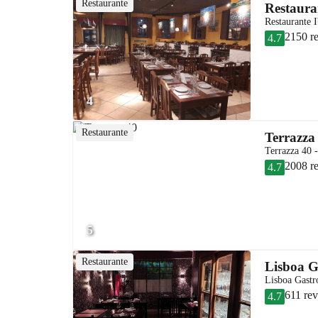
Restaurante
Restaura
Restaurante 
2150 r
4.7
4
Restaurante
Terrazza
Terrazza 40 -
2008 r
4.7
5
Restaurante
Lisboa 
Lisboa Gastr
611 re
4.7