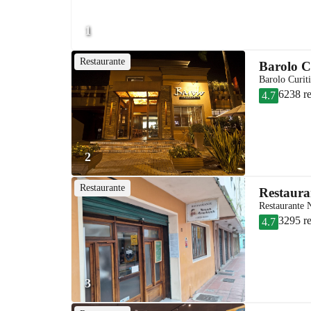
1
Restaurante
Barolo C
Barolo Curit
6238 r
4.7
2
Restaurante
Restaur
Restaurante 
3295 r
4.7
3