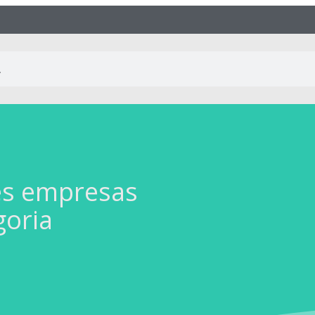
es empresas
goria