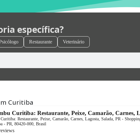
ia específica?
Psicólogo
Restaurante
Veterinário
em Curitiba
bu Curitiba: Restaurante, Peixe, Camarão, Carnes, L
uritiba: Restaurante, Peixe, Camarão, Carnes, Lagosta, Salada, PR - Shoppin
ba - PR, 80420-000, Brasil
reviews