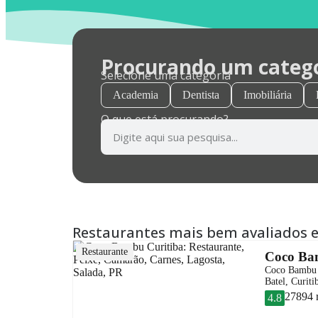
Procurando um categor
Selecione uma categoria
Academia
Dentista
Imobiliária
O que está procurando?
Restaurantes mais bem avaliados 
Restaurante
Coco Bam
Coco Bambu C
Batel, Curiti
27894 
4.8