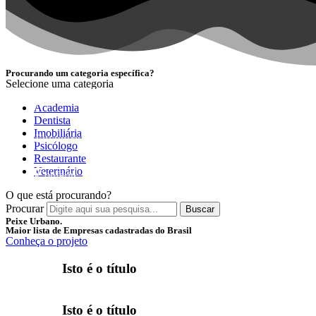
Procurando um categoria específica?
Selecione uma categoria
NOVIDADE
Academia
Dentista
Imobiliária
Encontre as melhores empresas separadas por categori
Psicólogo
Restaurante
Veterinário
Conferir
O que está procurando?
Procurar
Buscar
Peixe Urbano.
Maior lista de Empresas cadastradas do Brasil
Conheça o projeto
Isto é o título
Isto é o título