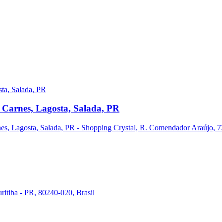
 Carnes, Lagosta, Salada, PR
s, Lagosta, Salada, PR - Shopping Crystal, R. Comendador Araújo, 731
ritiba - PR, 80240-020, Brasil