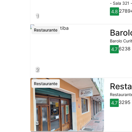
- Sala 321 
27894
4.8
1
Restaurante
Barol
Barolo Curi
6238 
4.7
2
Restaurante
Rest
Restaurante
3295 
4.7
3