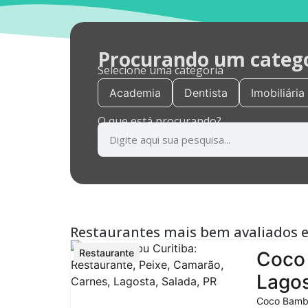
Procurando um categor
Selecione uma categoria
Academia
Dentista
Imobiliária
O que está procurando?
Restaurantes mais bem avaliados 
Restaurante
Coco 
Lagos
Coco Bambu