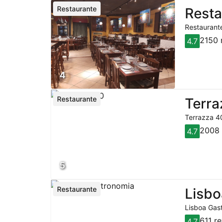
Restaurante
Resta
Restaurante
2150 
4.7
4
Restaurante
Terra
Terrazza 40
2008 
4.7
5
Restaurante
Lisbo
Lisboa Gast
611 r
4.7