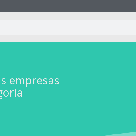
es empresas
goria