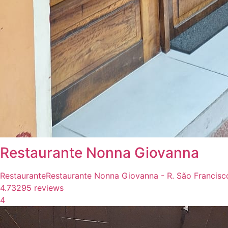
Restaurante Nonna Giovanna
Restaurante
Restaurante Nonna Giovanna - R. São Francisco,
4.7
3295 reviews
4