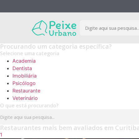
NOVIDADE
Encontre as melhores empresas separadas por ca
Procurando um categoria específica?
Selecione uma categoria
Academia
Conferir
Dentista
Imobiliária
Psicólogo
Restaurante
Veterinário
O que está procurando?
Restaurantes mais bem avaliados em Curitib
1