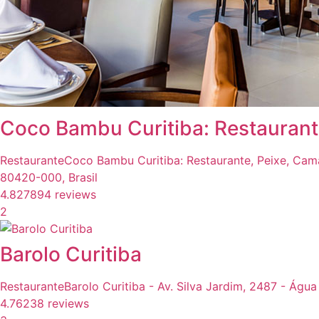
Coco Bambu Curitiba: Restaurante
Restaurante
Coco Bambu Curitiba: Restaurante, Peixe, Camar
80420-000, Brasil
4.8
27894 reviews
2
Barolo Curitiba
Restaurante
Barolo Curitiba - Av. Silva Jardim, 2487 - Água
4.7
6238 reviews