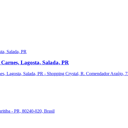
 Carnes, Lagosta, Salada, PR
s, Lagosta, Salada, PR - Shopping Crystal, R. Comendador Araújo, 731
ritiba - PR, 80240-020, Brasil