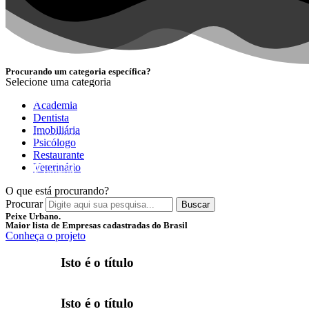
Procurando um categoria específica?
Selecione uma categoria
NOVIDADE
Academia
Dentista
Imobiliária
Encontre as melhores empresas separadas por categori
Psicólogo
Restaurante
Veterinário
Conferir
O que está procurando?
Procurar
Buscar
Peixe Urbano.
Maior lista de Empresas cadastradas do Brasil
Conheça o projeto
Isto é o título
Isto é o título