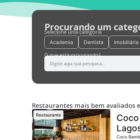
Procurando um categor
Selecione uma categoria
Academia
Dentista
Imobiliária
O que está procurando?
Restaurantes mais bem avaliados 
Restaurante
Coco 
Lagos
Coco Bambu