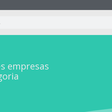
es empresas
goria