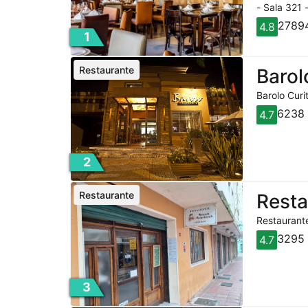
- Sala 321 
27894
4.8
1
Restaurante
Barol
Barolo Curi
6238 
4.7
2
Restaurante
Rest
Restaurante
3295 
4.7
3