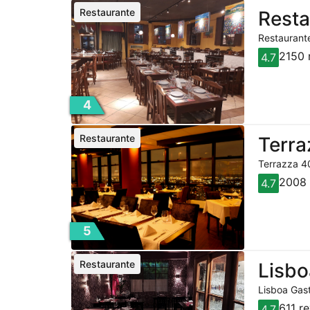
Restaurante
Resta
Restaurante
2150 
4.7
4
Restaurante
Terra
Terrazza 40
2008 
4.7
5
Restaurante
Lisbo
Lisboa Gast
611 r
4.7