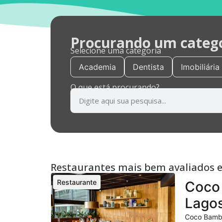
Procurando um categor
Selecione uma categoria
Academia
Dentista
Imobiliária
O que está procurando?
Restaurantes mais bem avaliados 
Restaurante
Coco 
Lagos
Coco Bambu