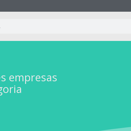
es empresas
goria