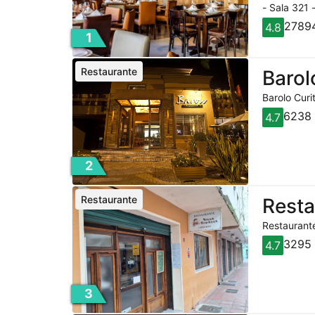
- Sala 321 
27894
4.8
1
Restaurante
Barol
Barolo Curi
6238 
4.7
2
Restaurante
Rest
Restaurante
3295 
4.7
3