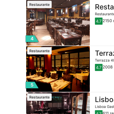
Restaurante
Resta
Restaurante
2150 
4.7
4
Restaurante
Terra
Terrazza 40
2008 
4.7
5
Restaurante
Lisbo
Lisboa Gast
611 r
4.7