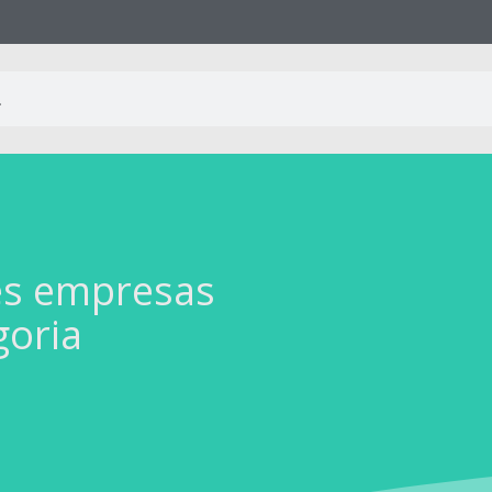
es empresas
goria