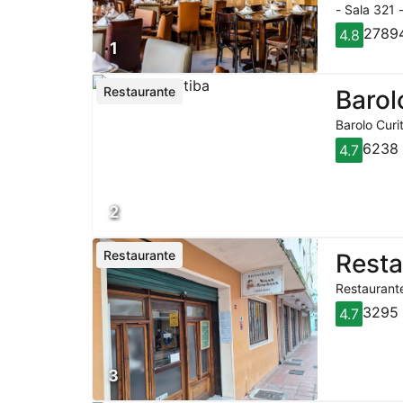
- Sala 321 
27894
4.8
1
Restaurante
Barol
Barolo Curi
6238 
4.7
2
Restaurante
Rest
Restaurante
3295 
4.7
3