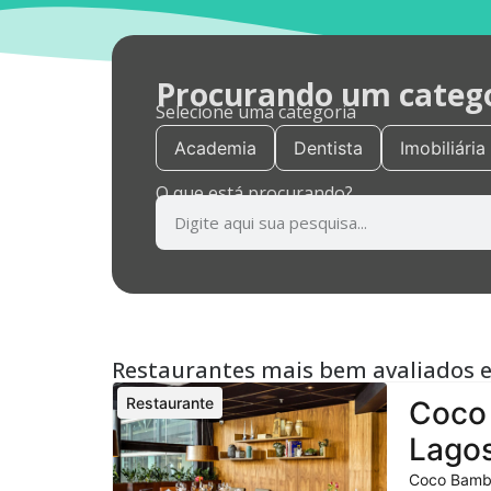
Procurando um categor
Selecione uma categoria
Academia
Dentista
Imobiliária
O que está procurando?
Restaurantes mais bem avaliados 
Restaurante
Coco 
Lagos
Coco Bambu