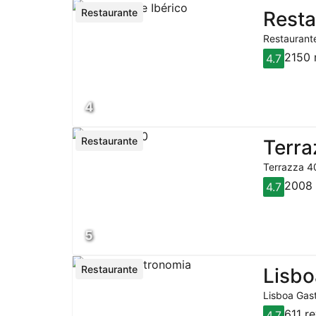
Restaurante
Resta
Restaurante
2150 
4.7
4
Restaurante
Terra
Terrazza 40
2008 
4.7
5
Restaurante
Lisbo
Lisboa Gast
611 r
4.7