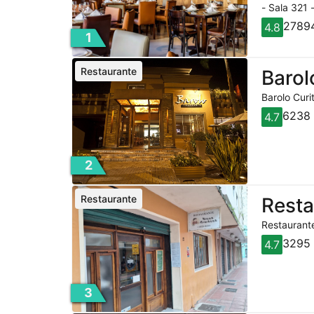
- Sala 321 
27894
4.8
1
Restaurante
Barol
Barolo Curi
6238 
4.7
2
Restaurante
Rest
Restaurante
3295 
4.7
3