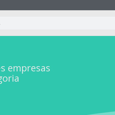
es empresas
goria