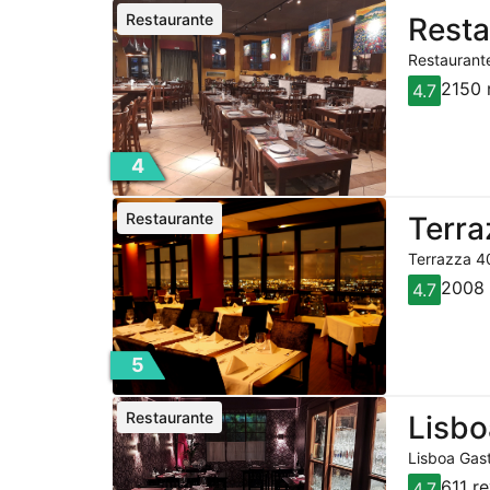
Restaurante
Resta
Restaurante
2150 
4.7
4
Restaurante
Terra
Terrazza 40
2008 
4.7
5
Restaurante
Lisbo
Lisboa Gast
611 r
4.7