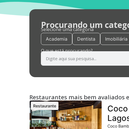
Procurando um categor
Selecione uma categoria
Academia
Dentista
Imobiliária
O que está procurando?
Restaurantes mais bem avaliados 
Restaurante
Coco 
Lagos
Coco Bambu