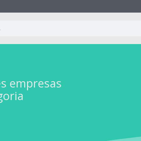
es empresas
goria