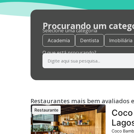
Procurando um categor
Selecione uma categoria
Academia
Dentista
Imobiliária
O que está procurando?
Restaurantes mais bem avaliados 
Restaurante
Coco 
Lagos
Coco Bambu