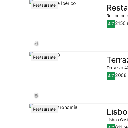
Restaurante
Resta
Restaurante
2150 
4.7
4
Restaurante
Terra
Terrazza 40
2008 
4.7
5
Restaurante
Lisbo
Lisboa Gast
611 r
4.7