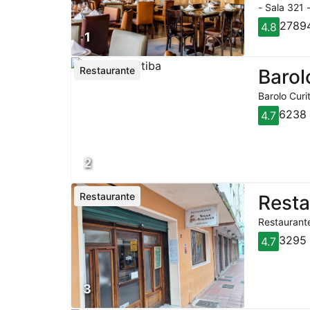
- Sala 321 
27894
4.8
1
Restaurante
Barol
Barolo Curi
6238 
4.7
2
Restaurante
Rest
Restaurante
3295 
4.7
3