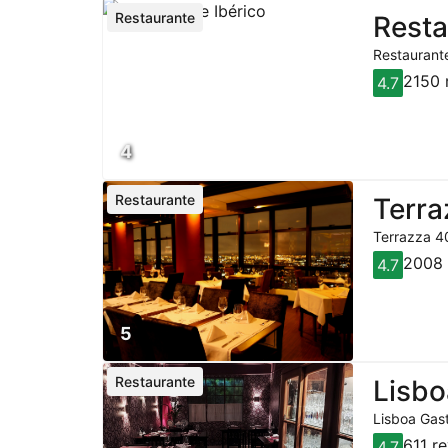
Restaurante
Resta
Restaurante
2150 
4.7
4
Restaurante
Terra
Terrazza 40
2008 
4.7
5
Restaurante
Lisbo
Lisboa Gast
611 r
4.7