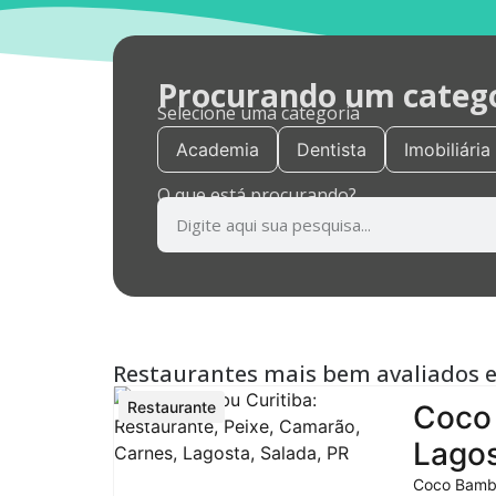
Procurando um categor
Selecione uma categoria
Academia
Dentista
Imobiliária
O que está procurando?
Restaurantes mais bem avaliados 
Restaurante
Coco 
Lagos
Coco Bambu