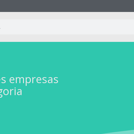
es empresas
goria