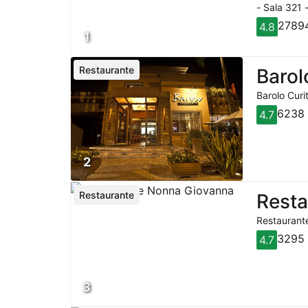
- Sala 321 
27894
4.8
1
Restaurante
Barol
Barolo Curi
6238 
4.7
2
Restaurante
Rest
Restaurante
3295 
4.7
3