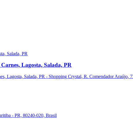
 Carnes, Lagosta, Salada, PR
s, Lagosta, Salada, PR - Shopping Crystal, R. Comendador Araújo, 731
ritiba - PR, 80240-020, Brasil