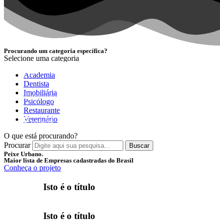
Procurando um categoria específica?
Selecione uma categoria
NOVIDADE
Academia
Dentista
Imobiliária
Encontre as melhores empresas separadas por categori
Psicólogo
Restaurante
Veterinário
Conferir
O que está procurando?
Procurar
Buscar
Peixe Urbano.
Maior lista de Empresas cadastradas do Brasil
Conheça o projeto
Isto é o título
Isto é o título