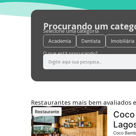
Procurando um categor
Selecione uma categoria
Academia
Dentista
Imobiliária
O que está procurando?
Restaurantes mais bem avaliados 
Restaurante
Coco 
Lagos
Coco Bambu