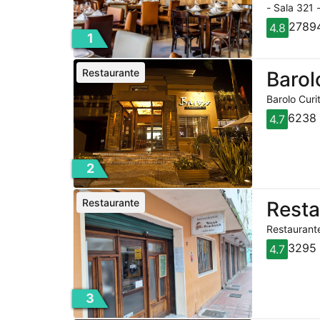
- Sala 321 
27894
4.8
1
Restaurante
Barol
Barolo Curi
6238 
4.7
2
Restaurante
Rest
Restaurante
3295 
4.7
3