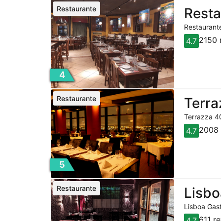
Restaurante
Resta
Restaurante
2150 
4.7
4
Restaurante
Terra
Terrazza 40
2008 
4.7
5
Restaurante
Lisbo
Lisboa Gast
611 r
4.7