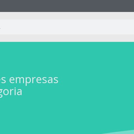
es empresas
goria