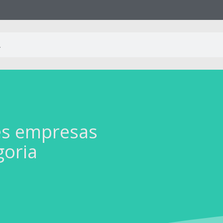
es empresas
goria