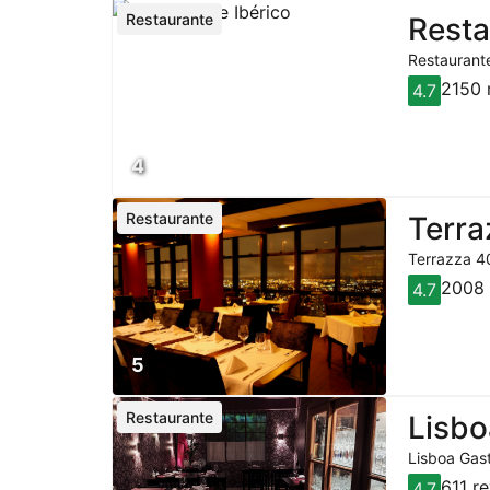
Restaurante
Resta
Restaurante
2150 
4.7
4
Restaurante
Terra
Terrazza 40
2008 
4.7
5
Restaurante
Lisbo
Lisboa Gast
611 r
4.7