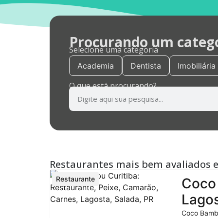
Procurando um categor
Selecione uma categoria
Academia
Dentista
Imobiliária
O que está procurando?
Restaurantes mais bem avaliados 
Restaurante
Coco 
Lagos
Coco Bambu