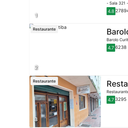
- Sala 321 
27894
4.8
1
Restaurante
Barol
Barolo Curi
6238 
4.7
2
Restaurante
Rest
Restaurante
3295 
4.7
3